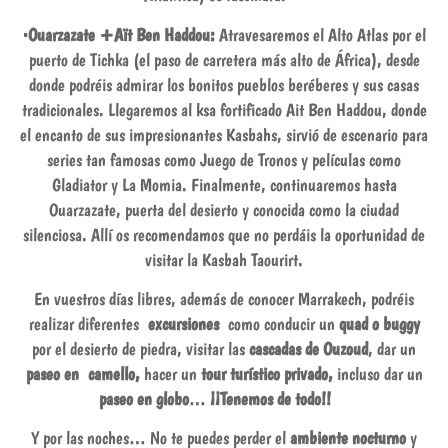
·Ouarzazate +Aït Ben Haddou:
Atravesaremos el Alto Atlas por el
puerto de Tichka (el paso de carretera más alto de África), desde
donde podréis admirar los bonitos pueblos beréberes y sus casas
tradicionales. Llegaremos al ksa fortificado Ait Ben Haddou, donde
el encanto de sus impresionantes Kasbahs, sirvió de escenario para
series tan famosas como Juego de Tronos y películas como
Gladiator y La Momia. Finalmente, continuaremos hasta
Ouarzazate, puerta del desierto y conocida como la ciudad
silenciosa. Allí os recomendamos que no perdáis la oportunidad de
visitar la Kasbah Taourirt.
En vuestros días libres, además de conocer Marrakech, podréis
realizar diferentes
excursiones
como conducir un
quad o buggy
por el desierto de piedra, visitar las
cascadas de Ouzoud
, dar un
paseo en camello,
hacer un
tour turístico privado,
incluso dar un
paseo en globo
…
¡¡Tenemos de todo!!
Y por las noches… No te puedes perder el
ambiente nocturno
y