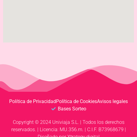
Política de Privacidad
Política de Cookies
Avisos legales
Bases Sorteo
Copyright © 2024 Univiaja S.L. | Todos los derechos
reservados. | Licencia: MU.356.m. | C.I.F. B73968679 |
Diseñado por Xtrategy.digital